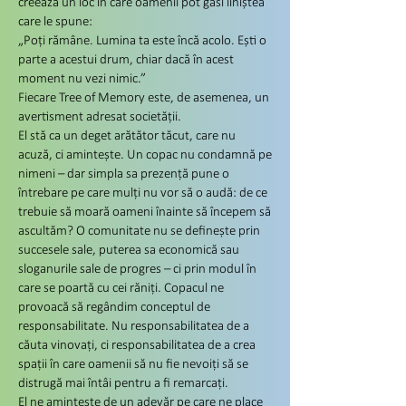
creează un loc în care oamenii pot găsi liniștea
care le spune:
„Poți rămâne. Lumina ta este încă acolo. Ești o
parte a acestui drum, chiar dacă în acest
moment nu vezi nimic.”
Fiecare Tree of Memory este, de asemenea, un
avertisment adresat societății.
El stă ca un deget arătător tăcut, care nu
acuză, ci amintește. Un copac nu condamnă pe
nimeni – dar simpla sa prezență pune o
întrebare pe care mulți nu vor să o audă: de ce
trebuie să moară oameni înainte să începem să
ascultăm? O comunitate nu se definește prin
succesele sale, puterea sa economică sau
sloganurile sale de progres – ci prin modul în
care se poartă cu cei răniți. Copacul ne
provoacă să regândim conceptul de
responsabilitate. Nu responsabilitatea de a
căuta vinovați, ci responsabilitatea de a crea
spații în care oamenii să nu fie nevoiți să se
distrugă mai întâi pentru a fi remarcați.
El ne amintește de un adevăr pe care ne place