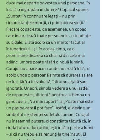
duce mai departe povestea unei persoane, în
loc să o îngropăm în durere? Copacul spune:
„Sunteți în continuare legați – nu prin
circumstanțele morții, ci prin iubirea vieții.”
Fiecare copac este, de asemenea, un copac
care încurajează toate persoanele cu tendințe
suicidale. El stă acolo ca un martor tăcut al
întunericului – și, în același timp, ca o
promisiune discretă că chiar și din cele mai
adânci umbre poate răsări o nouă lumină.
Curajul nu apare acolo unde nu există frică, ci
acolo unde o persoană simte că durerea sa are
un loc, fără a fi evaluată, înfrumusețată sau
ignorată. Uneori, simpla vedere a unui astfel
de copac este suficientă pentru a schimba un
gând: de la „Nu mai suport” la „Poate mai este
un pas pe care îl pot face”. Astfel, el devine un
simbol al rezistenței sufletului uman. Curajul
nu înseamnă putere, ci conștiința tăcută că, în
ciuda tuturor lucrurilor, ești încă o parte a lumii
– și că nu trebuie să renunți la tine însuți. El