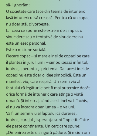
să-l ignorăm:
O societate care tace din teamă de întuneric
lasă întunericul să crească. Pentru că un copac
nu doar stă, ci vorbește.
Iar ceea ce spune este extrem de simplu: o
sinucidere sau o tentativă de sinucidere nu
este un eșec personal.
Este o misiune socială.
Fiecare copac – și marele inel de copaci pe care
îl plantez în jurul lumii – simbolizează infinitul,
iubirea, speranța și prietenia. Dar acest inel de
copaci nu este doar o idee simbolică. Este un
manifest viu, care respiră. Un semn viu al
faptului că legăturile pot fi mai puternice decât
orice formă de întuneric care atinge o viață
umană. Și într-o zi, când acest inel va fi închis,
el nu va încadra doar lumea – o va uni.
Va fi un semn viu al faptului că durerea,
iubirea, curajul și speranța sunt împletite între
ele peste continente. Un cerc care spune:
„Omenirea este o singură pădure. Și niciun om