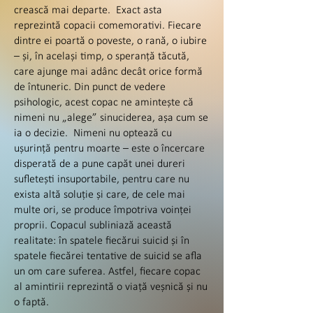
crească mai departe. Exact asta
reprezintă copacii comemorativi. Fiecare
dintre ei poartă o poveste, o rană, o iubire
– și, în același timp, o speranță tăcută,
care ajunge mai adânc decât orice formă
de întuneric. Din punct de vedere
psihologic, acest copac ne amintește că
nimeni nu „alege” sinuciderea, așa cum se
ia o decizie. Nimeni nu optează cu
ușurință pentru moarte – este o încercare
disperată de a pune capăt unei dureri
sufletești insuportabile, pentru care nu
exista altă soluție și care, de cele mai
multe ori, se produce împotriva voinței
proprii. Copacul subliniază această
realitate: în spatele fiecărui suicid și în
spatele fiecărei tentative de suicid se afla
un om care suferea. Astfel, fiecare copac
al amintirii reprezintă o viață veșnică și nu
o faptă.