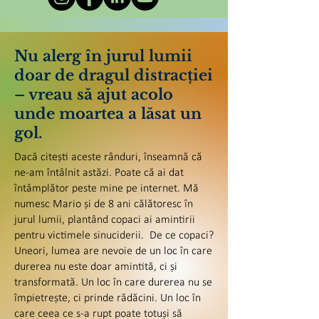
Nu alerg în jurul lumii
doar de dragul distracției
– vreau să ajut acolo
unde moartea a lăsat un
gol.
Dacă citești aceste rânduri, înseamnă că
ne-am întâlnit astăzi. Poate că ai dat
întâmplător peste mine pe internet. Mă
numesc Mario și de 8 ani călătoresc în
jurul lumii, plantând copaci ai amintirii
pentru victimele sinuciderii. De ce copaci?
Uneori, lumea are nevoie de un loc în care
durerea nu este doar amintită, ci și
transformată. Un loc în care durerea nu se
împietrește, ci prinde rădăcini. Un loc în
care ceea ce s-a rupt poate totuși să