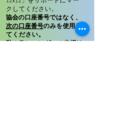
12x12」をサポートにマー
クしてください。
協会の口座番号ではなく、
次の口座番号
のみを使用し
てください。
私のランニングへの支援は
NPO法人への寄付ではな
く、私への税金の贈与であ
り、ランニングを支援する
ための領収書を受け取るこ
とはできません。
次の送金オプションが利用
可能です:
銀行振込: