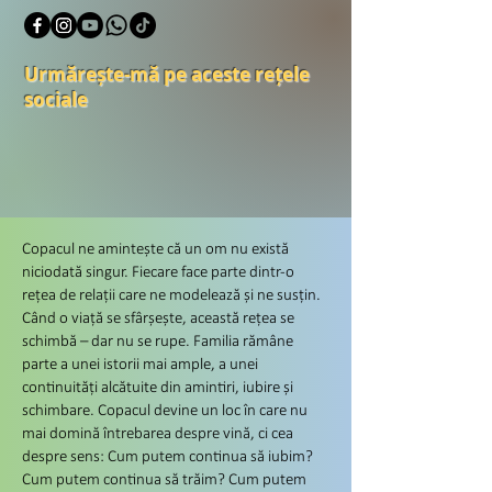
Urmărește-mă pe aceste rețele
sociale
Copacul ne amintește că un om nu există
niciodată singur. Fiecare face parte dintr-o
rețea de relații care ne modelează și ne susțin.
Când o viață se sfârșește, această rețea se
schimbă – dar nu se rupe. Familia rămâne
parte a unei istorii mai ample, a unei
continuități alcătuite din amintiri, iubire și
schimbare. Copacul devine un loc în care nu
mai domină întrebarea despre vină, ci cea
despre sens: Cum putem continua să iubim?
Cum putem continua să trăim? Cum putem