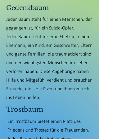
Gedenkbaum
Jeder Baum steht für einen Menschen, der
gegangen ist, für ein Suizid-Opfer.
Jeder Baum steht für eine Ehefrau, einen
Ehemann, ein Kind, ein Geschwister, Eltern
und ganze Familien, die traumatisiert sind
und den wichtigsten Menschen im Leben
verloren haben. Diese Angehörige haben
Hilfe und Mitgefühl verdient und brauchen
Freunde, die sie stützen und ihnen zurück
ins Leben helfen.
Trostbaum
Ein Trostbaum bietet einen Platz des
Friedens und Trostes für die Trauernden.