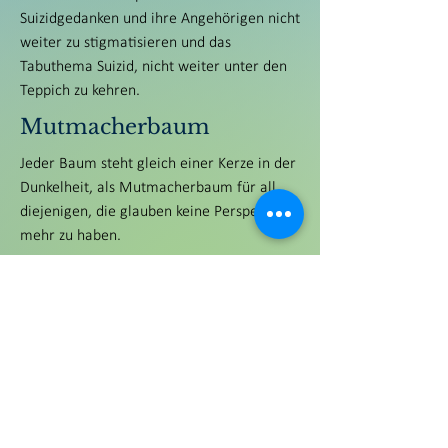
Suizidgedanken und ihre Angehörigen nicht
weiter zu stigmatisieren und das
Tabuthema Suizid, nicht weiter unter den
Teppich zu kehren.
Mutmacherbaum
Jeder Baum steht gleich einer Kerze in der
Dunkelheit, als Mutmacherbaum für all
diejenigen, die glauben keine Perspektive
mehr zu haben.
Die wie ich vor gar nicht langer Zeit, auf
dem Grund der Hölle sitzen und nicht
daran glauben können, dass sich das
Leben wieder bessern wird. Die
Mutmacherbäume stehen nicht nur für
wiederkehrende bessere Zeiten, sondern
auch für Glück und Erfüllung. Beides kann